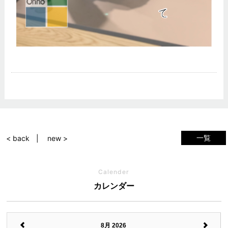
一覧
< back
new >
Calender
カレンダー
8月 2026