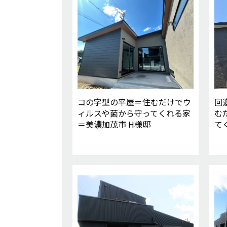
コの字型の平屋＝住むだけでウ
回
ィルスや菌から守ってくれる家
む
＝美濃加茂市 H様邸
て