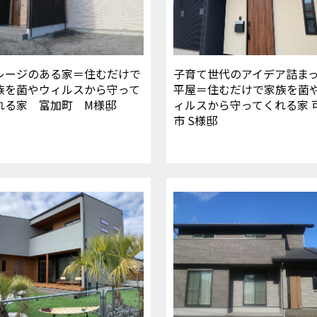
レージのある家＝住むだけで
子育て世代のアイデア詰ま
族を菌やウィルスから守って
平屋＝住むだけで家族を菌
れる家 富加町 M様邸
ィルスから守ってくれる家 
市 S様邸