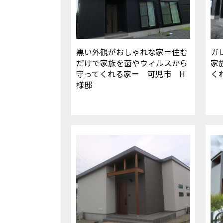
黒い外観がおしゃれな家＝住む
ガ
だけで家族を菌やウィルスから
家
守ってくれる家＝ 可児市 H
く
様邸