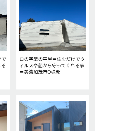
けで
ロの字型の平屋＝住むだけでウ
れる
ィルスや菌から守ってくれる家
＝美濃加茂市O様邸