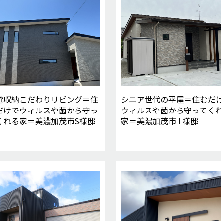
遊収納こだわりリビング＝住
シニア世代の平屋＝住むだ
だけでウィルスや菌から守っ
ウィルスや菌から守ってく
くれる家＝美濃加茂市S様邸
家＝美濃加茂市 I 様邸