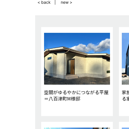
< back
new >
空間がゆるやかにつながる平屋
家
＝八百津町M様邸
る