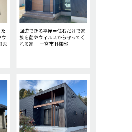
った
回遊できる平屋＝住むだけで家
やウ
族を菌やウィルスから守ってく
可児
れる家 一宮市 H様邸